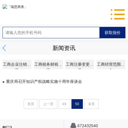
新闻资讯
工商企业注销资
工商税务财税资
工商注册变更资
工商经营范围大
讯
讯
讯
全
重庆局召开知识产权战略实施十周年座谈会
首页
上一页
49
50
末页
672432540