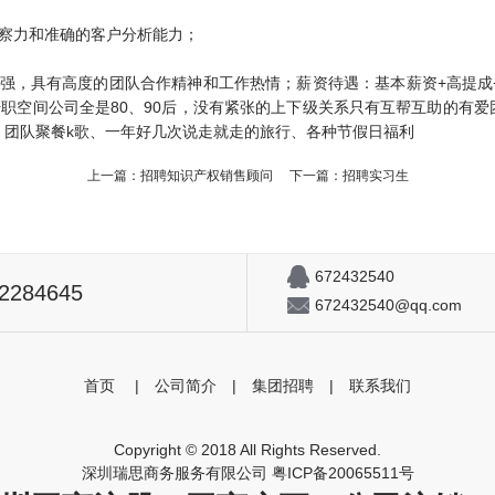
洞察力和准确的客户分析能力；
强，具有高度的团队合作精神和工作热情；薪资待遇：基本薪资+高提成
升职空间公司全是80、90后，没有紧张的上下级关系只有互帮互助的有
、团队聚餐k歌、一年好几次说走就走的旅行、各种节假日福利
上一篇：
招聘知识产权销售顾问
下一篇：
招聘实习生
672432540
82284645
672432540@qq.com
首页
|
公司简介
|
集团招聘
|
联系我们
Copyright © 2018 All Rights Reserved.
深圳瑞思商务服务有限公司
粤ICP备20065511号