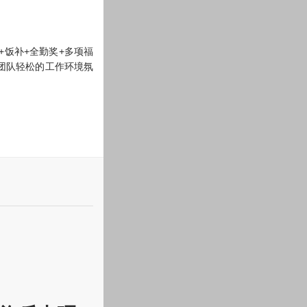
+饭补+全勤奖+多项福
爱团队轻松的工作环境氛