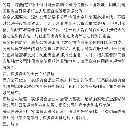
的是，过低的实缴比例可能会影响公司的信誉和业务发展，因此公司
应根据自身需求和业务规模合理确定实缴比例。
资金来源要求：深圳公司法要求公司注册资金的来源必须合法，不得
以非法手段筹集资金。同时，注册资金应以货币形式缴纳，不得以实
物、知识产权等非货币形式替代。这一要求旨在确保公司注册资金的
合法性和真实性，防止虚假出资和抽逃出资等违法行为的发生。
资金使用监管：最新公司法加强了对公司注册资金使用的监管力度。
公司应建立健全的财务制度和内部审计机制，确保注册资金用于公司
的正常运营和发展，防止资金被挪用或滥用。同时，相关监管部门也
会加强对公司注册资金使用的监督和检查，确保资金使用的合规性和
有效性。
四、实缴资金的重要性和影响
提升公司信誉：实缴资金是公司实力和信誉的体现。较高的实缴资金
能够增加外界对公司的信任和好感，有利于公司业务的拓展和合作关
系的建立。
影响公司运营：实缴资金是公司运营的基础。足够的实缴资金能够保
障公司的日常运营和业务拓展，提高公司的竞争力和市场地位。
法律责任承担：实缴资金是公司承担法律责任的基础。当公司面临法
律纠纷或债务清偿时，实缴资金将起到关键作用。
五、结论