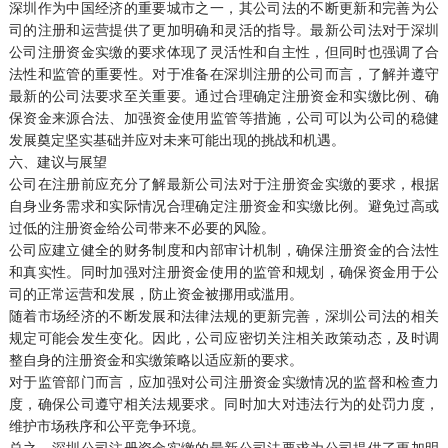
深圳作为中国经济的重要城市之一，其公司法的不断更新和完善为公
司的注册和运营提供了更加明确和灵活的指导。最新公司法对于深圳
公司注册资金实缴的要求体现了灵活性和自主性，但同时也强调了合
法性和监管的重要性。对于准备在深圳注册的公司而言，了解并遵守
最新的公司法要求至关重要。通过合理确定注册资金和实缴比例、确
保资金来源合法、加强资金使用监管等措施，公司可以为公司的稳健
发展奠定坚实基础并应对未来可能出现的挑战和机遇。
六、建议与展望
公司在注册前应充分了解最新公司法对于注册资金实缴的要求，根据
自身业务需求和实际情况合理确定注册资金和实缴比例。避免过高或
过低的注册资金给公司带来不必要的风险。
公司应建立健全的财务制度和内部审计机制，确保注册资金的合法性
和真实性。同时加强对注册资金使用的监管和规划，确保资金用于公
司的正常运营和发展，防止资金被挪用或滥用。
随着市场经济的不断发展和法律法规的更新完善，深圳公司法的相关
规定可能会发生变化。因此，公司应密切关注相关政策动态，及时调
整自身的注册资金和实缴策略以适应新的要求。
对于监管部门而言，应加强对公司注册资金实缴情况的监督和检查力
度，确保公司遵守相关法规要求。同时加大对违法行为的处罚力度，
维护市场秩序和公平竞争环境。
总之，深圳公司注册资金实缴的最新公司法要求为公司提供了更加明