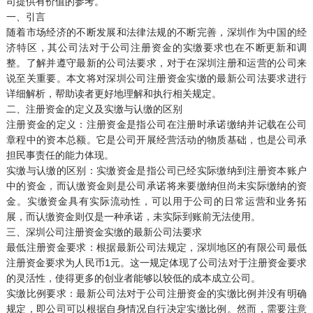
司提供有价值的参考。
一、引言
随着市场经济的不断发展和法律法规的不断完善，深圳作为中国的经
济特区，其公司法对于公司注册资金的实缴要求也在不断更新和调
整。了解并遵守最新的公司法要求，对于在深圳注册和运营的公司来
说至关重要。本文将对深圳公司注册资金实缴的最新公司法要求进行
详细解析，帮助读者更好地理解和执行相关规定。
二、注册资金的定义及实缴与认缴的区别
注册资金的定义：注册资金是指公司在注册时承诺缴纳并记载在公司
章程中的资本总额。它是公司开展经营活动的物质基础，也是公司承
担民事责任的能力体现。
实缴与认缴的区别：实缴资金是指公司已经实际缴纳到注册资本账户
中的资金，而认缴资金则是公司承诺将来要缴纳但尚未实际缴纳的资
金。实缴资金具有实际流动性，可以用于公司的日常运营和业务拓
展，而认缴资金则仅是一种承诺，未实际到账前无法使用。
三、深圳公司注册资金实缴的最新公司法要求
最低注册资金要求：根据最新公司法规定，深圳地区的有限公司最低
注册资金要求为人民币1元。这一规定体现了公司法对于注册资金要求
的灵活性，使得更多的创业者能够以较低的成本成立公司。
实缴比例要求：最新公司法对于公司注册资金的实缴比例并没有明确
规定，即公司可以根据自身情况自行决定实缴比例。然而，需要注意