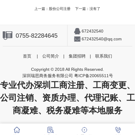
上一篇：
股份公司注册
下一篇：没有了
672432540
0755-82284645
672432540@qq.com
首页
|
公司简介
|
集团招聘
|
联系我们
Copyright © 2018 All Rights Reserved.
深圳瑞思商务服务有限公司
粤ICP备20065511号
专业代办深圳工商注册、工商变更、
公司注销、资质办理、代理记账、工
商凝难、税务凝难等本地服务