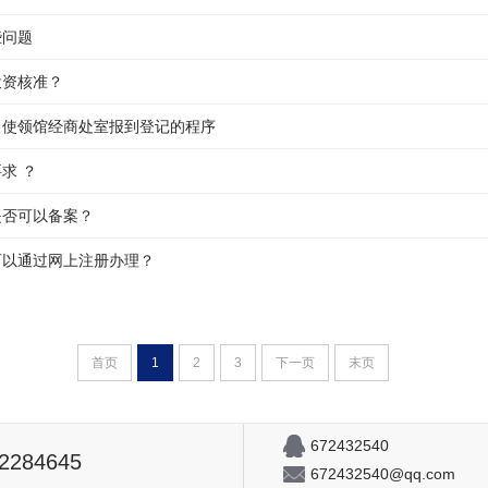
些问题
投资核准？
）使领馆经商处室报到登记的程序
求 ？
是否可以备案？
可以通过网上注册办理？
首页
1
2
3
下一页
末页
672432540
82284645
672432540@qq.com