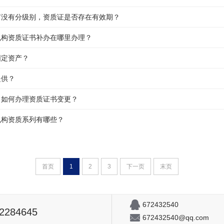
有没有分级别，资质证是否存在有效期？
机构资质证书补办在哪里办理？
固定资产？
提供？
，如何办理资质证书变更？
机构资质系列有哪些？
首页
1
2
3
下一页
末页
672432540
82284645
672432540@qq.com