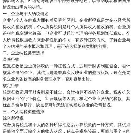
择影响因素、5.结论与建议五个部分展开论述，以帮助读者根据自身
情况做出明智的决策。
一、企业与个人纳税概述
企业与个人在纳税方面有着显著的区别。企业所得税是对企业经营所
得收入征收的税，个人所得税则是对个人所得收入征收的税。企业所
得税的税率通常较高，但企业可以通过合理的税务规划降低税负。个
人所得税根据收入来源和性质的不同，有多种征税方式。了解企业与
个人纳税的基本概念和原理，是正确选择纳税类型的前提。
二、企业纳税类型选择
查账征收
查账征收是企业所得税的一种征税方式，适用于财务制度健全、会计
核算准确的企业。其优点是能够真实反映企业的盈亏状况，缺点是要
求企业具备较高的财务管理水平，否则容易出错。
核定征收
核定征收适用于财务制度不健全、会计核算不准确的企业。税务机关
根据企业的行业特点、经营规模等因素，核定企业应缴纳的税款。其
优点是简单易行，缺点是可能无法真实反映企业的盈亏状况。
三、个人纳税类型选择
综合所得税
综合所得税是将个人的各种所得汇总后计算税款的一种方式。其优点
是能够全面反映个人的收入状况，缺点是税率较高，可能加重个人的