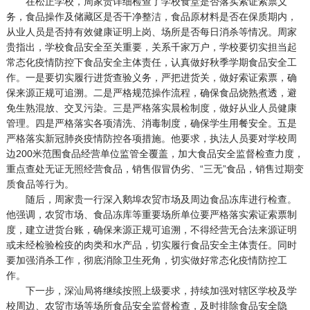
在松正学校，周家贵详细检查了学校食堂是否落实索证索票义
务，食品操作及储藏区是否干净整洁，食品原材料是否在保质期内，
从业人员是否持有效健康证明上岗、场所是否每日消杀等情况。周家
贵指出，学校食品安全至关重要，关系千家万户，学校要切实担当起
常态化疫情防控下食品安全主体责任，认真做好秋季学期食品安全工
作。一是要切实履行进货查验义务，严把进货关，做好索证索票，确
保来源正规可追溯。二是严格规范操作流程，确保食品烧熟煮透，避
免生熟混放、交叉污染。三是严格落实晨检制度，做好从业人员健康
管理。四是严格落实各项清洗、消毒制度，确保学生用餐安全。五是
严格落实新冠肺炎疫情防控各项措施。他要求，执法人员要对学校周
边200米范围食品经营单位监管全覆盖，加大食品安全监督检查力度，
重点查处无证无照经营食品，销售假冒伪劣、“三无”食品，销售过期变
质食品等行为。
随后，周家贵一行深入鹅埠农贸市场及周边食品冻库进行检查。
他强调，农贸市场、食品冻库等重要场所单位要严格落实索证索票制
度，建立进货台账，确保来源正规可追溯，不得经营无合法来源证明
或未经检验检疫的肉类和水产品，切实履行食品安全主体责任。同时
要加强消杀工作，彻底消除卫生死角，切实做好常态化疫情防控工
作。
下一步，深汕局将继续按照上级要求，持续加强对辖区学校及学
校周边、农贸市场等场所食品安全监督检查，及时排除食品安全隐