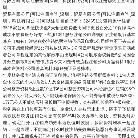
有限公司]可以注册查询[深圳，科技有限公司]可以注册廖先生查询[深
圳。
贸易有限公司]可以注册查询[深圳，贸易有限公司]可以注册查询[深
圳，科技有限公司]可以注册目前已有：324651次查询累计注销：
3515家公司拿证快快至3天领证收费低比同行更省百分之10保障高不
成功不收费服务好专业客服1对1服务注销公司详细介绍注销银行基本
账户（如有）注销税务注销执照注销代码及印章1公司经营不下去或者
公司不想继续经营2公司被依法宣告3公司章程规定的营业期限届满或
者公司章程规定的其他解散事由出现时4公司股东会议解散5公司因合
并分立解散6公司被依法责令关闭走传统流程注销公司所需资料1银行
基本户资料2公司整套资料3做账凭证及总账本。
年度财务报表4法人身份证复印件走流程注销公司所需资料：1法人及
全体股东的个人U盾2法人及全体股东的身份证复印件3企业数字证书4
公司整套资料5企业数字证书6公司整套资料公司不经营也不注销的8个
后果公人不能买房公人不能领养老保险公人不能办每年被税务局2000-
1万元公人不能购买社保长期不申报税收，会被锁机长期不申报税收。
税务局会上门检查若有欠税，企业法人会被禁止出境，搭不了飞机和
高铁找易税务注销公司更有优势VS时效快办事时效快，资料及时办
理，确定百分百注销成功效率速度慢时效慢，多家资料堆积一起注
销，一起办理，不能确定什么时候注销完效率高熟悉各办事流程及规
则，并与工商税务部门有着良好的关系，办事方便快捷，一天即出执