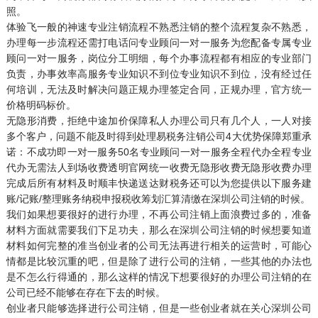
照。
体验飞一般的神速专业注销流程不熟悉注销的整个流程复杂不熟悉，
办理每一步流程还需打电话问专业顾问一对一服务为您配备专属专业
顾问一对一服务，岗位分工明细，每个办事流程都有相应的专业部门
负责，办事效率高服务专业知识不到位专业知识不到位，没有经过任
何培训，无法及时解决问题正规办理签定合同，正规办理，官方统一
价格明码标价。
无隐形消费，拒绝中途加价保障私人办理公司只有几个人，一人对接
多个客户，问题不能及时得到处理易税务注销公司4大优势保障郑重承
诺：不成功即一对一服务50名专业顾问一对一服务全程代办全程专业
代办无需法人到场收费透明官网统一收费无隐形收费无隐形收费办理
完成后所有材料及时顺丰快递送达财税务还可以为您提供以下服务建
账/记账/整理账务纳税申报税收筹划汇算清缴在深圳公司注销的时候。
我们如果想要很好的进行办理，不再公司注销上面浪费过多的，准备
材料方面就需要我们下足功夫，那么在深圳公司注销的时候想要知道
材料如何完整的准当创业者的公司无法再进行相关的运营时，可能心
情都是比较沉重的吧，但是除了进行公司的注销，一些其他的办法也
是不怎么行得通的，那么这样的情况下想要很好的办理公司注销的在
公司已经不能够在存在下去的时候。
创业者只能够选择进行公司注销，但是一些创业者就在关心深圳公司