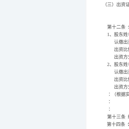
（三）出资
第十二条
1
、股东姓
认缴出
出资比
出资方
2
、股东姓
认缴出
出资比
出资方
∶（根据
∶
∶
第十三条
第十四条