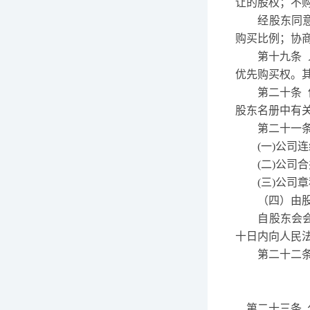
让的股权；不
经股东同意转
购买比例；协
第十九条
优先购买权。
第二十条
股东名册中有
第二十一
(
一
)
公司连
(
二
)
公司合
(
三
)
公司章
（四）由
自股东会会议
十日内向人民
第二十二
第二十三条