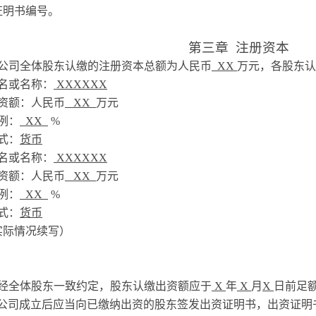
证明书编号。
第三章
注册资本
公司全体股东认缴的注册资本总额为人民币
XX
万元，各股东认
名或名称：
XXXXXX
资额：人民币
XX
万元
例：
XX
%
式：
货币
名或名称：
XXXXXX
资额：人民币
XX
万元
例：
XX
%
式：
货币
实际情况续写）
经全体股东一致约定，股东认缴出资额应于
X
年
X
月
X
日前足
公司成立后应当向已缴纳出资的股东签发出资证明书，出资证明