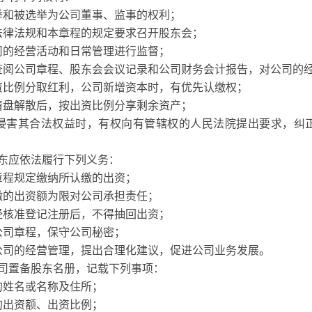
举和被选举为公司董事、监事的权利；
法律法规和本章程的规定要求召开股东会；
司的经营活动和日常管理进行监督；
查阅公司章程、股东会会议记录和公司财务会计报告，对公司的
资比例分取红利，公司新增资本时，有优先认缴权；
清盘解散后，按出资比例分享剩余资产；
侵害其合法权益时，有权向有管辖权的人民法院提出要求，纠
东应依法履行下列义务：
章程规定缴纳所认缴的出资；
缴的出资额为限对公司承担责任；
经核准登记注册后，不得抽回出资；
公司章程，保守公司秘密；
公司的经营管理，提出合理化建议，促进公司业务发展。
司置备股东名册，记载下列事项：
的姓名或名称及住所；
的出资额、出资比例；