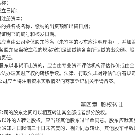
名称；
成立日期；
司注册资本；
东的姓名或名称，缴纳的出资额和出资日期；
资证明书的编号和核发日期。
书应当由公司全体股东签名（未签字的股东应注明理由），并加
各股东应当按章程的规定按期足额缴纳各自所认缴的出资额。股
约责任。
股东以非货币出资的，应当由专业资产评估机构评估作价或由全
依法办理其财产权的转移手续。法律、行政法规对评估作价有规
公司应当将注册资本实收情况向商事登记机关申请备案。
第四章
股权转让
公司的股东之间可以相互转让其全部或者部分股权。
东以外的人转让股权，应当经其他股东过半数同意。股东应就其
面通知之日起满三十日未答复的，视为同意转让。其他股东半数