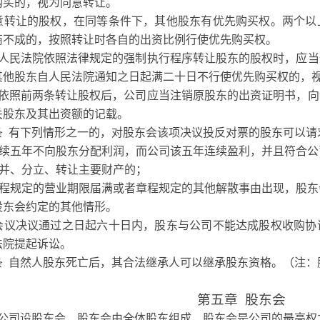
购买的，视为同意转让。
让的股权，在同等条件下，其他股东有优先购买权。两个以上
商不成的，按照转让时各自的出资比例行使优先购买权。
人民法院依照法律规定的强制执行程序转让股东的股权时，应当
其他股东自人民法院通知之日起满二十日不行使优先购买权的，
依照前两条转让股权后，公司应当注销原股东的出资证明书，向
关股东及其出资额的记载。
条
有下列情形之一的，对股东会该项决议投反对票的股东可以请
续五年不向股东分配利润，而公司该五年连续盈利，并且符合公
并、分立、转让主要财产的；
程规定的营业期限届满或者章程规定的其他解散事由出现，股东
股东会约定的其他情形。
决议通过之日起六十日内，股东与公司不能达成股权收购协议
法院提起诉讼。
条
自然人股东死亡后，其合法继承人可以继承股东资格。（注：
第五章
股东会
公司设股东会，股东会由全体股东组成，股东会是公司的最高权