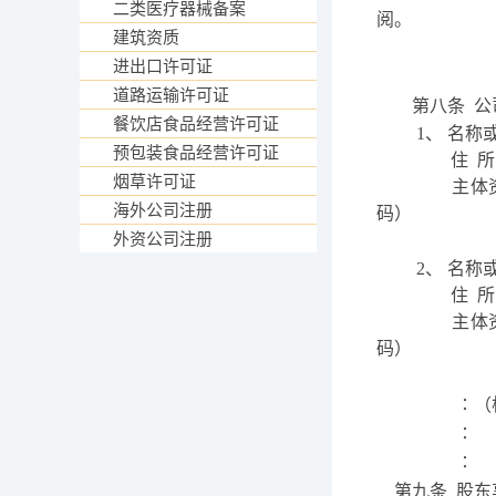
二类医疗器械备案
阅。
建筑资质
进出口许可证
道路运输许可证
第八条
公
餐饮店食品经营许可证
1
、
名称
预包装食品经营许可证
住
所
烟草许可证
主体
海外公司注册
码）
外资公司注册
2
、
名称
住
所
主体
码）
∶（
∶
∶
第九条
股东