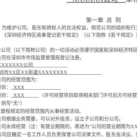
第一章
总
则
为维护公司、股东和债权人的合法权益，规范公司的组织和行
、《深圳经济特区商事登记若干规定》（以下简称《若干规定》
本公司（以下简称公司）的一切活动必须遵守国家和深圳经济特
公司在深圳市市场监督管理局登记注册。
XXXXXX
公司
圳市
XX
区
XX
街道
XXXXXXXX
公司的经营范围为：
项目：
XXX
项目：
XXX
（许可经营项目取得相关部门许可后方可经营
，则写
“无”）
在章程规定的经营范围内从事经营活动。
公司根据业务需要，可以对外投资，设立子公司和分公司。
公司永续经营（注：有营业期限的，表述为
“公司的营业期限为
X
公司应确定一名工作人员负责保管公司法律文件，股东会决议、